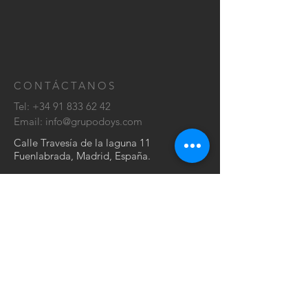
CONTÁCTANOS
Tel:
+34 91 833 62 42
Email:
info@grupodoys.com
Calle Travesía de la laguna 11
Fuenlabrada, Madrid, España.
ESCRÍBENOS