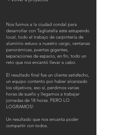
Nos fuimos a la ciudad condal para
desarrollar con Tagliatella este estupendo
local, todo el trabajo de carpintería de
aluminio estuvo a nuestro cargo, ventanas
panorámicas, puertas gigantes,
separaciones de espacio, en fin, todo un
reto que nos encantó llevar a cabo.
El resultado final fue un cliente satisfecho,
un equipo contento por haber alcanzado
los objetivos, eso sí, perdimos varias
horas de sueño y llegamos a trabajar
jornadas de 18 horas. PERO LO
LOGRAMOS!
Un resultado que nos encanta poder
compartir con todos.